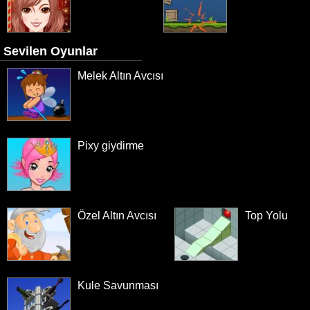
Sevilen Oyunlar
Melek Altın Avcısı
Pixy giydirme
Özel Altın Avcısı
Top Yolu
Kule Savunması