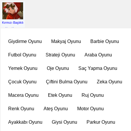
giydirme
Ayakkabılar
Kırmızı Başlıklı
Kızı Kurtar
Giydirme Oyunu
Makyaj Oyunu
Barbie Oyunu
Futbol Oyunu
Strateji Oyunu
Araba Oyunu
Yemek Oyunu
Oje Oyunu
Saç Yapma Oyunu
Çocuk Oyunu
Çiftini Bulma Oyunu
Zeka Oyunu
Macera Oyunu
Etek Oyunu
Ruj Oyunu
Renk Oyunu
Ateş Oyunu
Motor Oyunu
Ayakkabı Oyunu
Giysi Oyunu
Parkur Oyunu