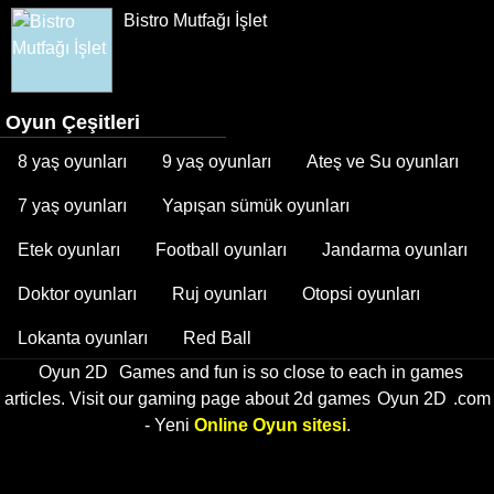
Bistro Mutfağı İşlet
Oyun Çeşitleri
8 yaş oyunları
9 yaş oyunları
Ateş ve Su oyunları
7 yaş oyunları
Yapışan sümük oyunları
Etek oyunları
Football oyunları
Jandarma oyunları
Doktor oyunları
Ruj oyunları
Otopsi oyunları
Lokanta oyunları
Red Ball
Oyun 2D
Games and fun is so close to each in games
articles. Visit our gaming page about 2d games
Oyun 2D
.com
- Yeni
Online Oyun sitesi
.