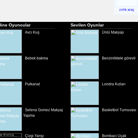
zırhlı araç
line Oyuncular
Sevilen Oyunlar
Avcı Kuş
Ünlü Makyajı
Bebek bakma
Benzinlikteki görevli
Pulkanat
Londra Kızları
Selena Gomez Makyaj
Basketbol Turnuvası
Yapma
Çizgi Yarışı
Bombacı Uçak