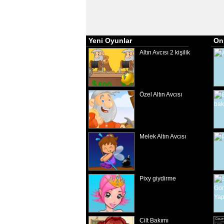
Yeni Oyunlar
On
Altın Avcısı 2 kişilik
Özel Altın Avcısı
Melek Altın Avcısı
Pixy giydirme
Cilt Bakımı