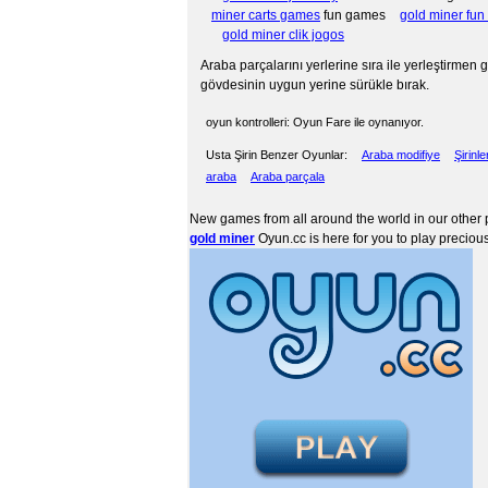
miner carts games
fun games
gold miner fu
gold miner clik jogos
Araba parçalarını yerlerine sıra ile yerleştirmen 
gövdesinin uygun yerine sürükle bırak.
oyun kontrolleri: Oyun Fare ile oynanıyor.
Usta Şirin Benzer Oyunlar:
Araba modifiye
Şirinle
araba
Araba parçala
New games from all around the world in our other pa
gold miner
Oyun.cc is here for you to play precio