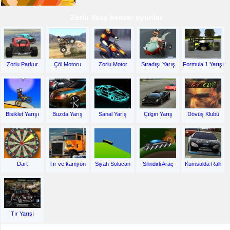
Zorlu Yarış benzer oyunlar
Zorlu Parkur
Çöl Motoru
Zorlu Motor
Sıradışı Yarış
Formula 1 Yarışı
Bisiklet Yarışı
Buzda Yarış
Sanal Yarış
Çılgın Yarış
Dövüş Klubü
Dart
Tır ve kamyon
Siyah Solucan
Silindirli Araç
Kumsalda Ralli
Tır Yarışı