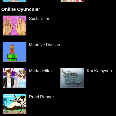
Online Oyuncular
Süslü Eller
Mario ve Dostları
Moda defilesi
Kar Kamyonu
Road Runner