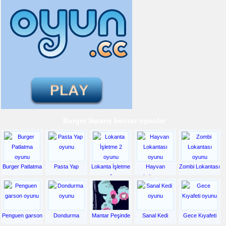
Burger Sipariş benzer oyunlar
Burger Patlatma
Pasta Yap
Lokanta İşletme
Hayvan
Zombi Lokantası
2
Lokantası
Penguen garson
Dondurma
Mantar Peşinde
Sanal Kedi
Gece Kıyafeti