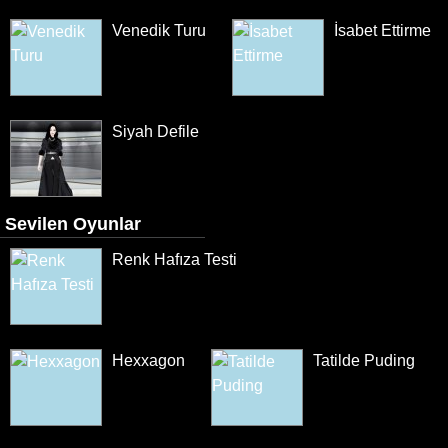
Venedik Turu
İsabet Ettirme
Siyah Defile
Sevilen Oyunlar
Renk Hafıza Testi
Hexxagon
Tatilde Puding