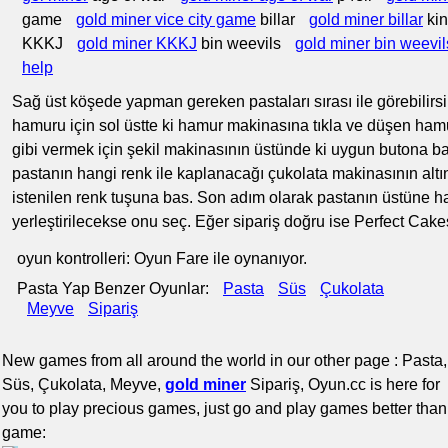
game
gold miner vice city game
billar
gold miner billar
ki
KKKJ
gold miner KKKJ
bin weevils
gold miner bin weevil
help
Sağ üst köşede yapman gereken pastaları sırası ile görebilirsi
hamuru için sol üstte ki hamur makinasına tıkla ve düşen hamu
gibi vermek için şekil makinasının üstünde ki uygun butona 
pastanın hangi renk ile kaplanacağı çukolata makinasının alt
istenilen renk tuşuna bas. Son adım olarak pastanın üstüne 
yerleştirilecekse onu seç. Eğer sipariş doğru ise Perfect Cake
oyun kontrolleri: Oyun Fare ile oynanıyor.
Pasta Yap Benzer Oyunlar:
Pasta
Süs
Çukolata
Meyve
Sipariş
New games from all around the world in our other page : Pasta,
Süs, Çukolata, Meyve,
gold miner
Sipariş, Oyun.cc is here for
you to play precious games, just go and play games better than
game: