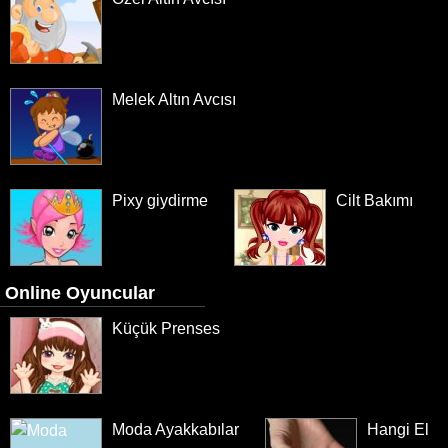
Melek Altın Avcısı
Pixy giydirme
Cilt Bakımı
Online Oyuncular
Küçük Prenses
Moda Ayakkabılar
Hangi El