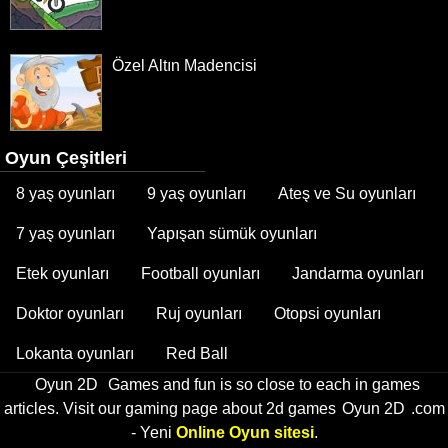
Özel Altın Madencisi
Oyun Çeşitleri
8 yaş oyunları
9 yaş oyunları
Ateş ve Su oyunları
7 yaş oyunları
Yapışan sümük oyunları
Etek oyunları
Football oyunları
Jandarma oyunları
Doktor oyunları
Ruj oyunları
Otopsi oyunları
Lokanta oyunları
Red Ball
Oyun 2D
Games and fun is so close to each in games
articles. Visit our gaming page about 2d games
Oyun 2D
.com
- Yeni
Online Oyun sitesi
.