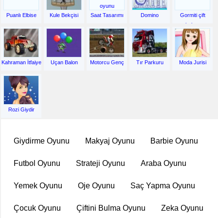
Puanlı Elbise
Kule Bekçisi
Saat Tasarımı
Domino
Gormiti çift
bulma
Kahraman İtfaiye
Uçan Balon
Motorcu Genç
Tır Parkuru
Moda Jurisi
Rozi Giydir
Giydirme Oyunu
Makyaj Oyunu
Barbie Oyunu
Futbol Oyunu
Strateji Oyunu
Araba Oyunu
Yemek Oyunu
Oje Oyunu
Saç Yapma Oyunu
Çocuk Oyunu
Çiftini Bulma Oyunu
Zeka Oyunu