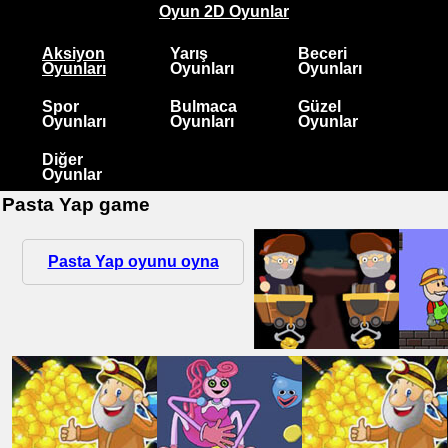
Oyun 2D Oyunlar
Aksiyon
Yarış
Beceri
Oyunları
Oyunları
Oyunları
Spor
Bulmaca
Güzel
Oyunları
Oyunları
Oyunlar
Diğer
Oyunlar
Pasta Yap game
Pasta Yap oyunu oyna