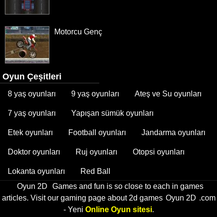
Motorcu Genç
Oyun Çeşitleri
8 yaş oyunları
9 yaş oyunları
Ateş ve Su oyunları
7 yaş oyunları
Yapışan sümük oyunları
Etek oyunları
Football oyunları
Jandarma oyunları
Doktor oyunları
Ruj oyunları
Otopsi oyunları
Lokanta oyunları
Red Ball
Oyun 2D
Games and fun is so close to each in games
articles. Visit our gaming page about 2d games
Oyun 2D
.com
- Yeni
Online Oyun sitesi
.