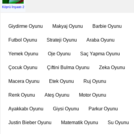
Köprü İnşaatı 2
Giydirme Oyunu
Makyaj Oyunu
Barbie Oyunu
Futbol Oyunu
Strateji Oyunu
Araba Oyunu
Yemek Oyunu
Oje Oyunu
Saç Yapma Oyunu
Çocuk Oyunu
Çiftini Bulma Oyunu
Zeka Oyunu
Macera Oyunu
Etek Oyunu
Ruj Oyunu
Renk Oyunu
Ateş Oyunu
Motor Oyunu
Ayakkabı Oyunu
Giysi Oyunu
Parkur Oyunu
Justin Bieber Oyunu
Matematik Oyunu
Su Oyunu