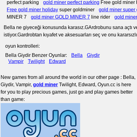
perfect parking
gold miner perfect parking
Free gold miner 
Free gold miner holiday
super goldminer
gold miner super
MINER 7
gold miner GOLD MINER 7
line rider
gold miner 
Bella ne giyeceği konusunda karasız.GArdrobunu sana açtı v
istiyor.Gardrobtan kıyafet ve aksesuarları seç ve onu kararsızlı
oyun kontrolleri:
Bella Giydir Benzer Oyunlar:
Bella
Giydir
Vampir
Twilight
Edward
New games from all around the world in our other page : Bella,
Giydir, Vampir,
gold miner
Twilight, Edward, Oyun.cc is here
for you to play precious games, just go and play games better
than game: