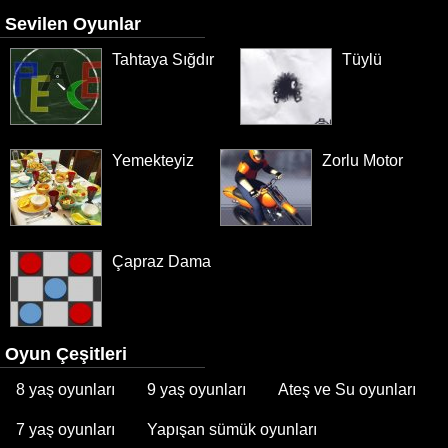
Sevilen Oyunlar
Tahtaya Sığdır
Tüylü
Yemekteyiz
Zorlu Motor
Çapraz Dama
Oyun Çeşitleri
8 yaş oyunları
9 yaş oyunları
Ateş ve Su oyunları
7 yaş oyunları
Yapışan sümük oyunları