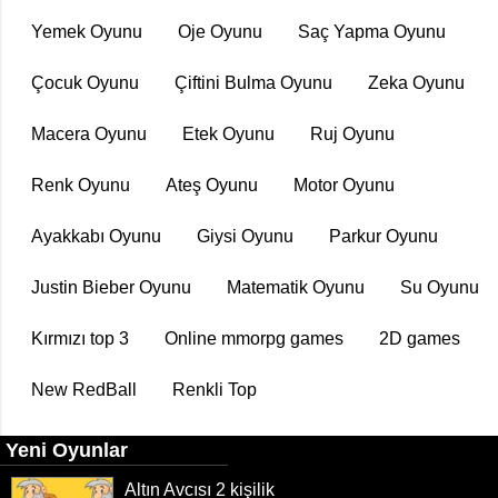
Yemek Oyunu
Oje Oyunu
Saç Yapma Oyunu
Çocuk Oyunu
Çiftini Bulma Oyunu
Zeka Oyunu
Macera Oyunu
Etek Oyunu
Ruj Oyunu
Renk Oyunu
Ateş Oyunu
Motor Oyunu
Ayakkabı Oyunu
Giysi Oyunu
Parkur Oyunu
Justin Bieber Oyunu
Matematik Oyunu
Su Oyunu
Kırmızı top 3
Online mmorpg games
2D games
New RedBall
Renkli Top
Yeni Oyunlar
Altın Avcısı 2 kişilik