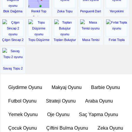
Blok Dağıtma
Renkli Top
Zeka Topu
Penguenli Dart
Yerçekimi
Patlatma
Çılgın Sincap 2
Topu Düşürme
Topları Buluştur
Masa Tenisi
Fırlat Topla
Savaş Topu 2
Giydirme Oyunu
Makyaj Oyunu
Barbie Oyunu
Futbol Oyunu
Strateji Oyunu
Araba Oyunu
Yemek Oyunu
Oje Oyunu
Saç Yapma Oyunu
Çocuk Oyunu
Çiftini Bulma Oyunu
Zeka Oyunu