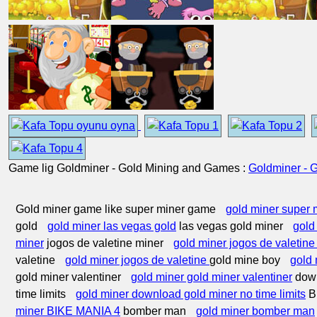
Game lig Goldminer - Gold Mining and Games :
Goldminer - 
Gold miner game like super miner game
gold miner super
gold
gold miner las vegas gold
las vegas gold miner
gold
miner
jogos de valetine miner
gold miner jogos de valetine
valetine
gold miner jogos de valetine
gold mine boy
gold 
gold miner valentiner
gold miner gold miner valentiner
down
time limits
gold miner download gold miner no time limits
B
miner BIKE MANIA 4
bomber man
gold miner bomber man