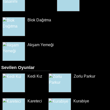
Blok Dağıtma
Akşam Yemeği
Sevilen Oyunlar
Kedi Kız
Zorlu Parkur
Kareteci
Kurabiye