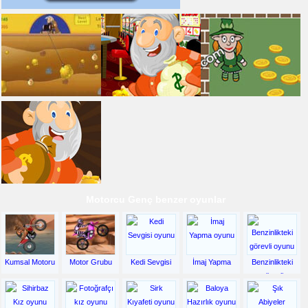
Motorcu Genç benzer oyunlar
Kumsal Motoru
Motor Grubu
Kedi Sevgisi
İmaj Yapma
Benzinlikteki
görevli