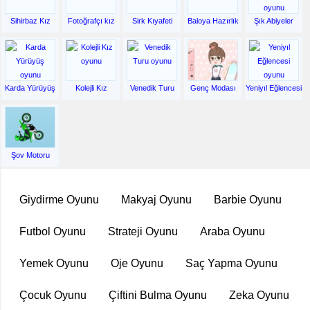
Sihirbaz Kız
Fotoğrafçı kız
Sirk Kıyafeti
Baloya Hazırlık
Şık Abiyeler
Karda Yürüyüş
Kolejli Kız
Venedik Turu
Genç Modası
Yeniyıl Eğlencesi
Şov Motoru
Giydirme Oyunu
Makyaj Oyunu
Barbie Oyunu
Futbol Oyunu
Strateji Oyunu
Araba Oyunu
Yemek Oyunu
Oje Oyunu
Saç Yapma Oyunu
Çocuk Oyunu
Çiftini Bulma Oyunu
Zeka Oyunu