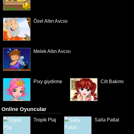
Özel Altın Avcısı
Melek Altın Avcısı
Pixy giydirme
Cilt Bakımı
Online Oyuncular
Tropik Plaj
Salla Patlat