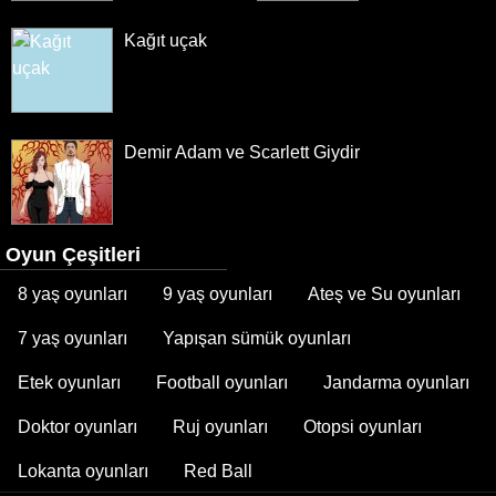
Kağıt uçak
Demir Adam ve Scarlett Giydir
Oyun Çeşitleri
8 yaş oyunları
9 yaş oyunları
Ateş ve Su oyunları
7 yaş oyunları
Yapışan sümük oyunları
Etek oyunları
Football oyunları
Jandarma oyunları
Doktor oyunları
Ruj oyunları
Otopsi oyunları
Lokanta oyunları
Red Ball