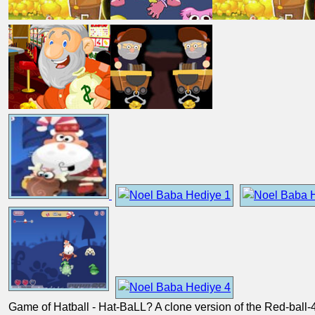
Game of Hatball - Hat-BaLL? A clone version of the Red-ball