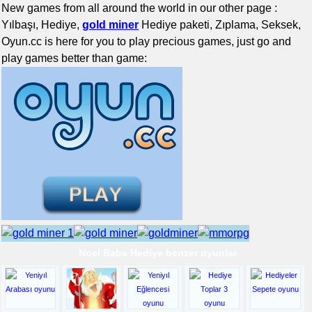
New games from all around the world in our other page :
Yılbaşı, Hediye,
gold miner
Hediye paketi, Zıplama, Seksek,
Oyun.cc is here for you to play precious games, just go and
play games better than game:
Noel Baba Hediye benzer oyunlar