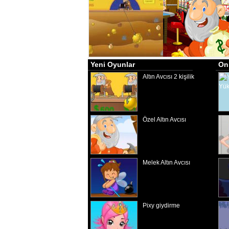
Yeni Oyunlar
On
Altın Avcısı 2 kişilik
Özel Altın Avcısı
Melek Altın Avcısı
Pixy giydirme