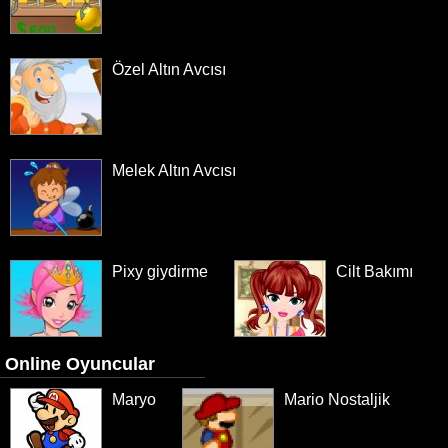
Özel Altın Avcısı
Melek Altın Avcısı
Pixy giydirme
Cilt Bakımı
Online Oyuncular
Maryo
Mario Nostaljik