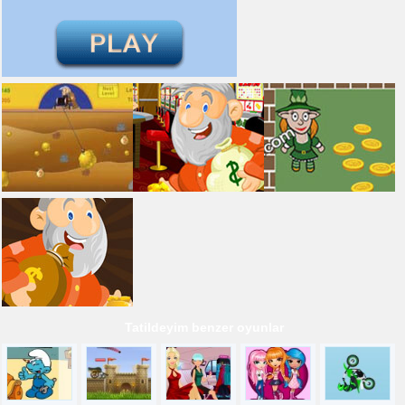
Tatildeyim benzer oyunlar