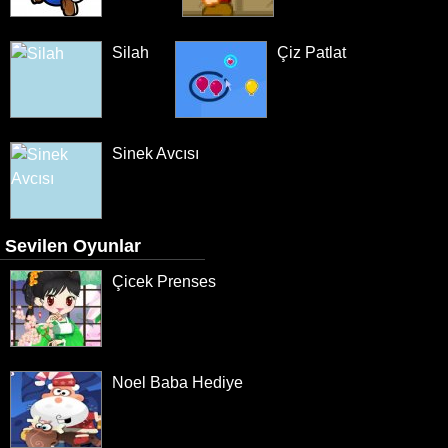
Silah
Çiz Patlat
Sinek Avcısı
Sevilen Oyunlar
Çicek Prenses
Noel Baba Hediye