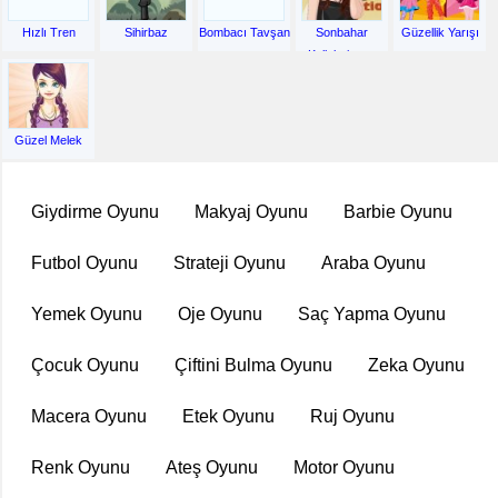
Hızlı Tren
Sihirbaz
Bombacı Tavşan
Sonbahar
Güzellik Yarışı
Kolleksiyonu
Güzel Melek
Giydirme Oyunu
Makyaj Oyunu
Barbie Oyunu
Futbol Oyunu
Strateji Oyunu
Araba Oyunu
Yemek Oyunu
Oje Oyunu
Saç Yapma Oyunu
Çocuk Oyunu
Çiftini Bulma Oyunu
Zeka Oyunu
Macera Oyunu
Etek Oyunu
Ruj Oyunu
Renk Oyunu
Ateş Oyunu
Motor Oyunu