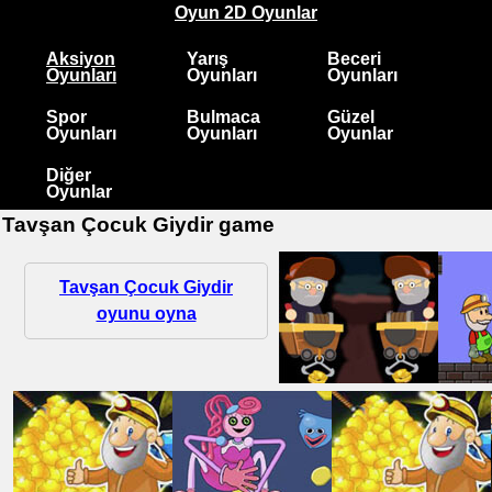
Oyun 2D Oyunlar
Aksiyon
Yarış
Beceri
Oyunları
Oyunları
Oyunları
Spor
Bulmaca
Güzel
Oyunları
Oyunları
Oyunlar
Diğer
Oyunlar
Tavşan Çocuk Giydir game
Tavşan Çocuk Giydir
oyunu oyna