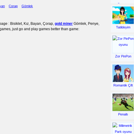
Satıcısı
yan
Çorap
Gömlek
age : Bisiklet, Kız, Bayan, Çorap,
gold miner
Gömlek, Penye,
Tatildeyim
s games, just go and play games better than game:
Zor PinPon
Romantik Çift
Penaltı