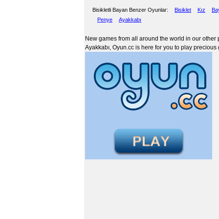
Bisikletli Bayan Benzer Oyunlar:
Bisiklet
Kız
Ba
Penye
Ayakkabı
New games from all around the world in our other p
Ayakkabı, Oyun.cc is here for you to play preciou