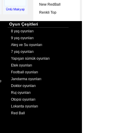
New RedBall
Ünlü Makyajı
Renkli Top
Oyun Çeşitleri
8 yaş oyunları
9 yaş oyunları
Ateş ve Su oyunları
7 yaş oyunları
Yapışan sümük oyunları
Etek oyunları
Football oyunları
Jandarma oyunları
e
Doktor oyunları
Ruj oyunları
Otopsi oyunları
Lokanta oyunları
Red Ball