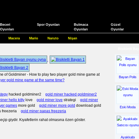
Beceri
Spor Oyunları
Bulmaca
Güzel
Oyunları
Oyunları
Oyunlar
Macera
Mario
Naruto
Nişan
Bisikletli B
e of Goldminer - How to play two player gold mine game at
Bayan Polis
ayer gold mine game at the same time?
ategy
hacked goldminer2
gold miner hacked goldminer2
iner hello kitty
love
gold miner love
strategi
gold miner
ayer games
more gold
gold miner more gold
download gold
Eski Moda
 freezeria
gold miner papas freezeria
 seçip giydir. Kıyafetlerin rahat olmasına özen göster.
Ayakkabı