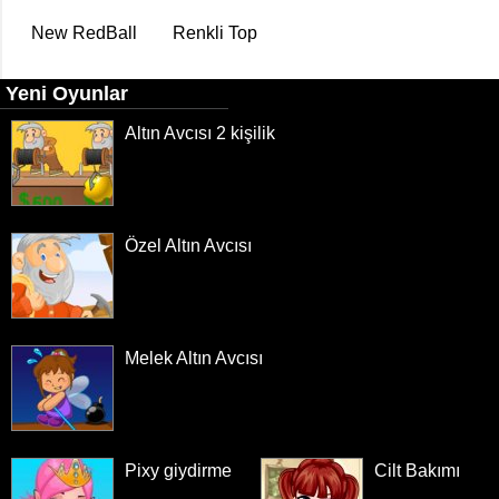
New RedBall
Renkli Top
Yeni Oyunlar
Altın Avcısı 2 kişilik
Özel Altın Avcısı
Melek Altın Avcısı
Pixy giydirme
Cilt Bakımı