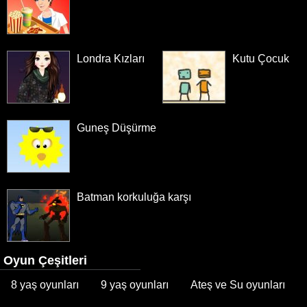
Londra Kızları
Kutu Çocuk
Guneş Düşürme
Batman korkuluğa karşı
Oyun Çeşitleri
8 yaş oyunları
9 yaş oyunları
Ateş ve Su oyunları