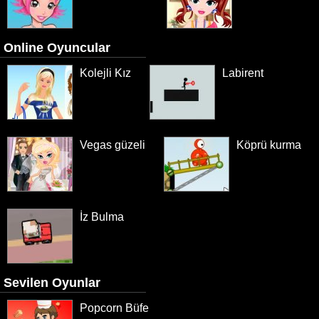
Online Oyuncular
Kolejli Kız
Labirent
Vegas güzeli
Köprü kurma
İz Bulma
Sevilen Oyunlar
Popcorn Büfe