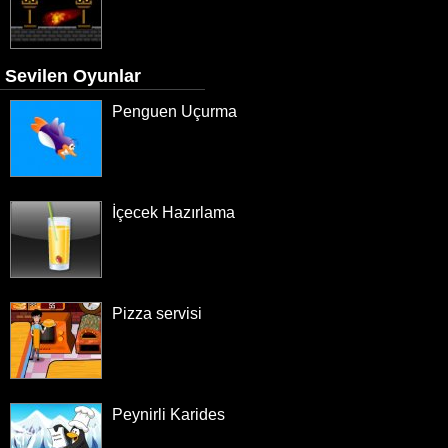
Sevilen Oyunlar
Penguen Uçurma
İçecek Hazırlama
Pizza servisi
Peynirli Karides