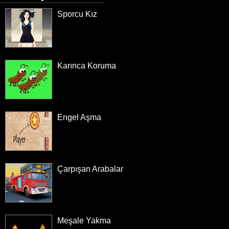
Sporcu Kız
Karınca Koruma
Engel Aşma
Çarpışan Arabalar
Meşale Yakma