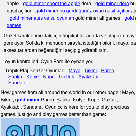
apple
gold miner shoot the apple
dora
gold miner dora
bu
nasıl açılıor
gold miner bu gördüğünüz oyun nasıl açılıor
at
gold miner ateş ve su oyunları
gold miner all games
gold 
games
Güzel karakterimiz tatil için tropikal bir adada ve plaj için may
gerekiyor. Sol da ki menüden sırayla istediğin bikini, mayo, p
aksesuarlardan beğendiğini seçip giydirebilirsin.
oyun kontrolleri: Oyun Fare ile oynanıyor.
Tropik Plaj Benzer Oyunlar:
Mayo
Bikini
Pareo
Şapka
Kolye
Küpe
Gözlük
Ayakkabı
Sandalet
New games from all around the world in our other page : Mayo,
Bikini,
gold miner
Pareo, Şapka, Kolye, Küpe, Gözlük,
Ayakkabı, Sandalet, Oyun.cc is here for you to play precious
games, just go and play games better than game: