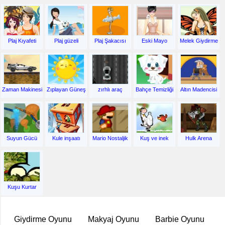
Plaj Kıyafeti
Plaj güzeli
Plaj Şakacısı
Eski Mayo
Melek Giydirme
Zaman Makinesi
Zıplayan Güneş
zırhlı araç
Bahçe Temizliği
Altın Madencisi
Suyun Gücü
Kule inşaatı
Mario Nostaljik
Kuş ve inek
Hulk Arena
Kuşu Kurtar
Giydirme Oyunu
Makyaj Oyunu
Barbie Oyunu