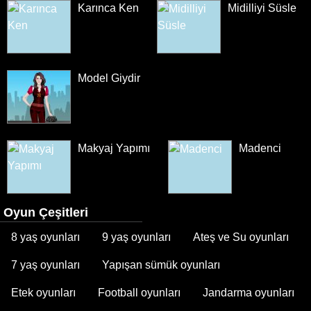
Karınca Ken
Midilliyi Süsle
Model Giydir
Makyaj Yapımı
Madenci
Oyun Çeşitleri
8 yaş oyunları
9 yaş oyunları
Ateş ve Su oyunları
7 yaş oyunları
Yapışan sümük oyunları
Etek oyunları
Football oyunları
Jandarma oyunları