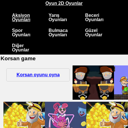
Oyun 2D Oyunlar
Aksiyon
Yarış
Beceri
Oyunları
Oyunları
Oyunları
Spor
Bulmaca
Güzel
Oyunları
Oyunları
Oyunlar
Diğer
Oyunlar
Korsan game
Korsan oyunu oyna