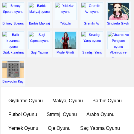
Kurtul
Britney Spears
Barbie Makyaj
Yıldızlar
Gremlin Avı
Sindirella Giydir
Balık kızartma
Suşi Yapma
Model Giydir
Sıradışı Yarış
Albatros ve
Penguen
Banyodan Kaç
Giydirme Oyunu
Makyaj Oyunu
Barbie Oyunu
Futbol Oyunu
Strateji Oyunu
Araba Oyunu
Yemek Oyunu
Oje Oyunu
Saç Yapma Oyunu