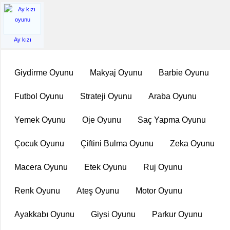
Scarlett Giydir
Ay kızı
Giydirme Oyunu
Makyaj Oyunu
Barbie Oyunu
Futbol Oyunu
Strateji Oyunu
Araba Oyunu
Yemek Oyunu
Oje Oyunu
Saç Yapma Oyunu
Çocuk Oyunu
Çiftini Bulma Oyunu
Zeka Oyunu
Macera Oyunu
Etek Oyunu
Ruj Oyunu
Renk Oyunu
Ateş Oyunu
Motor Oyunu
Ayakkabı Oyunu
Giysi Oyunu
Parkur Oyunu