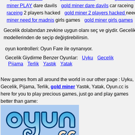
miner PLAY
dare davils
gold miner dare davils
car raceing
raceing
2 players hacked
gold miner 2 players hacked
nee
miner need for madnis
girls games
gold miner girls games
Gecelik dolabından zevkine uygun olanı seç ve giydir. Gecelik 
modellerinden de seçip değiştirebilirsin.
oyun kontrolleri: Oyun Fare ile oynanıyor.
Gecelik Giydirme Benzer Oyunlar:
Uyku
Gecelik
Pijama
Terlik
Yastık
Yatak
New games from all around the world in our other page : Uyku,
Gecelik, Pijama, Terlik,
gold miner
Yastık, Yatak, Oyun.cc is
here for you to play precious games, just go and play games
better than game: