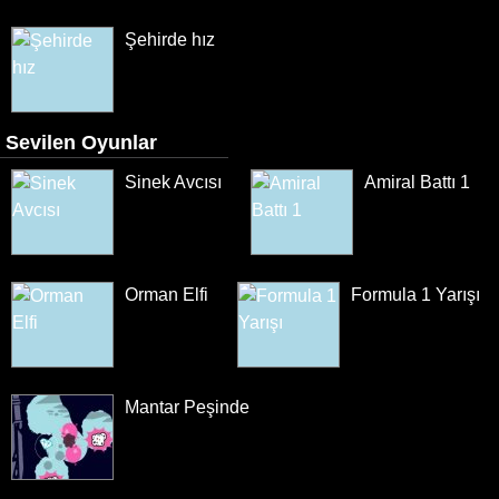
Şehirde hız
Sevilen Oyunlar
Sinek Avcısı
Amiral Battı 1
Orman Elfi
Formula 1 Yarışı
Mantar Peşinde