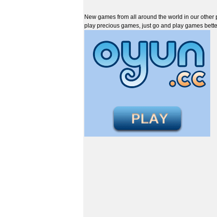
New games from all around the world in our other 
play precious games, just go and play games bett