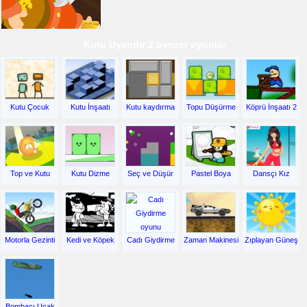
Kutu Uyandır 2 benzer oyunlar
Kutu Çocuk
Kutu İnşaatı
Kutu kaydırma
Topu Düşürme
Köprü İnşaatı 2
Top ve Kutu
Kutu Dizme
Seç ve Düşür
Pastel Boya
Dansçı Kız
Motorla Gezinti
Kedi ve Köpek
Cadı Giydirme
Zaman Makinesi
Zıplayan Güneş
Bombacı Uçak