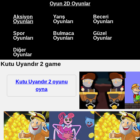
Oyun 2D Oyunlar
Aksiyon
Yarış
Beceri
Oyunları
Oyunları
Oyunları
Spor
Bulmaca
Güzel
Oyunları
Oyunları
Oyunlar
Diğer
Oyunlar
Kutu Uyandır 2 game
Kutu Uyandır 2 oyunu
oyna