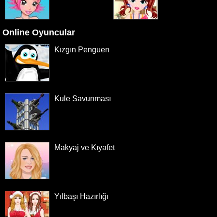
Online Oyuncular
Kızgın Penguen
Kule Savunması
Makyaj ve Kıyafet
Yılbaşı Hazırlığı