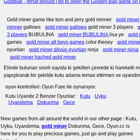
Goldball - What should I do to open the Golden Ball game on
Gold miner game like tom and jerry gold minner
gold miner
minner
gallows
gold miner gallows
gold miner 3 players
g
3 players
BUBULINA
gold miner BUBULINA
lisa ye
gold 
games
gold miner all boys games
color theoey
gold miner
oyunları
gold miner dövüş oyunları
ninja
gold miner ninja
gold miner hached gold miner
Elinde bulunan sınırlı sayıda ki şekilleri çevrede ki hareketli
yapıştırarak bir şekilde kutu adama temas ettirmen ve uyandır
oyun kontrolleri: Oyun Fare ile oynanıyor.
Kutu Uyandır 2 Benzer Oyunlar:
Kutu
Uyku
Uyandırma
Dokunma
Gece
New games from all around the world in our other page : Kutu,
Uyku, Uyandırma,
gold miner
Dokunma, Gece, Oyun.cc is
here for you to play precious games, just go and play games