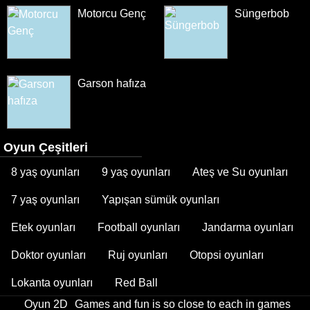
Motorcu Genç
Süngerbob
Garson hafıza
Oyun Çeşitleri
8 yaş oyunları
9 yaş oyunları
Ateş ve Su oyunları
7 yaş oyunları
Yapışan sümük oyunları
Etek oyunları
Football oyunları
Jandarma oyunları
Doktor oyunları
Ruj oyunları
Otopsi oyunları
Lokanta oyunları
Red Ball
Oyun 2D
Games and fun is so close to each in games