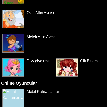
Özel Altın Avcısı
Melek Altın Avcısı
Pixy giydirme
Cilt Bakımı
Online Oyuncular
Metal Kahramanlar