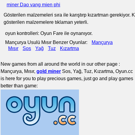
miner Dao vang mien phi
Gösterilen malzemeleri sıra ile karıştırp kızartman gerekiyor. K
gösterilen malzemelere tıklaman yeterli.
oyun kontrolleri: Oyun Fare ile oynanıyor.
Mançurya Usulü Mısır Benzer Oyunlar:
Mançurya
Mısır
Sos
Yağ
Tuz
Kızartma
New games from all around the world in our other page :
Mançurya, Mısır,
gold miner
Sos, Yağ, Tuz, Kızartma, Oyun.cc
is here for you to play precious games, just go and play games
better than game: