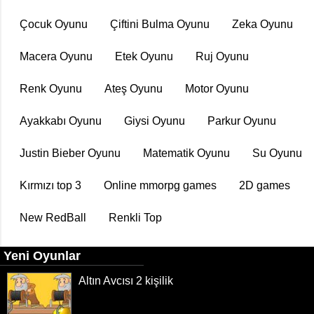
Çocuk Oyunu
Çiftini Bulma Oyunu
Zeka Oyunu
Macera Oyunu
Etek Oyunu
Ruj Oyunu
Renk Oyunu
Ateş Oyunu
Motor Oyunu
Ayakkabı Oyunu
Giysi Oyunu
Parkur Oyunu
Justin Bieber Oyunu
Matematik Oyunu
Su Oyunu
Kırmızı top 3
Online mmorpg games
2D games
New RedBall
Renkli Top
Yeni Oyunlar
Altın Avcısı 2 kişilik