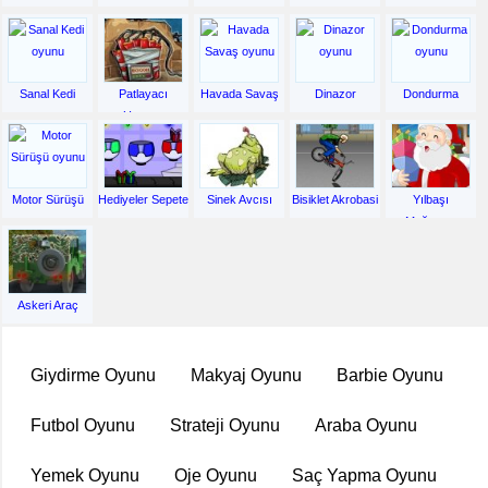
Sanal Kedi
Patlayacı
Havada Savaş
Dinazor
Dondurma
Uzmanı
Motor Sürüşü
Hediyeler Sepete
Sinek Avcısı
Bisiklet Akrobasi
Yılbaşı
Mağazası
Askeri Araç
Giydirme Oyunu
Makyaj Oyunu
Barbie Oyunu
Futbol Oyunu
Strateji Oyunu
Araba Oyunu
Yemek Oyunu
Oje Oyunu
Saç Yapma Oyunu