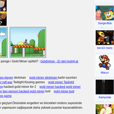
SüngerBob
Mario
ben10 mario
e penge i Gold Miner-spillet? :
Goldminer - Er det muligt at
Maryo
two player
stickman
gold miner stickman
barbi oyunları
r raft war
Twilight Kissing games
gold miner Twilight
ing
hacked gold miner for 2
gold miner hacked gold miner
er two person hacked gold miner
boll
gold miner boll
ree game
Kamyonla
Yolculuk
e geçiyor.Önündeki engelleri ve böcekleri motoru sayesinde
r yapmasını sağlayarak daha yüksek puanlar kazanabilirsin.