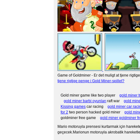
Game of Goldminer - Er det muligt at tjene rigtig
tjene rigtige penge i Gold Miner-spillet?
Gold miner game like two player
gold miner 
gold miner barbi oyunları
raft war
gold mine
Kissing games
car racing
gold miner car rac
for 2
two person hacked gold miner
gold min
goldminer free game
gold miner goldminer f
Mario motoruyla prensesi kurtarmak için hareket
geçecek.Marionun motoruyla akrobatik hareketle