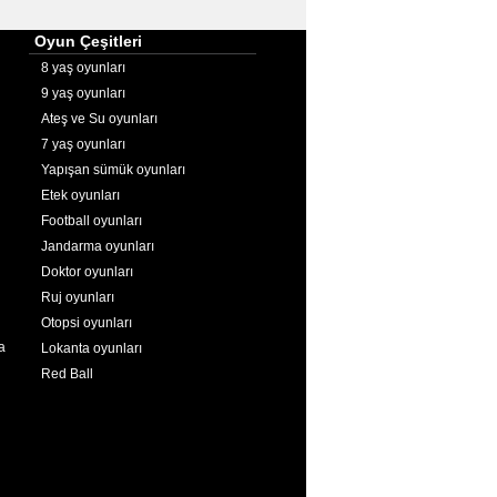
Oyun Çeşitleri
8 yaş oyunları
9 yaş oyunları
Ateş ve Su oyunları
7 yaş oyunları
Yapışan sümük oyunları
Etek oyunları
Football oyunları
Jandarma oyunları
Doktor oyunları
Ruj oyunları
Otopsi oyunları
a
Lokanta oyunları
Red Ball