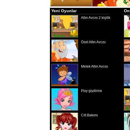
Yeni Oyunlar
On
Altın Avcısı 2 kişilik
Özel Altın Avcısı
Melek Altın Avcısı
Pixy giydirme
Cilt Bakımı