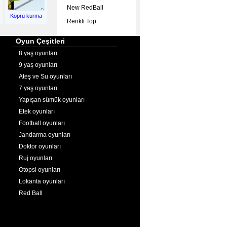
New RedBall
Köprü kurma
Renkli Top
Oyun Çeşitleri
8 yaş oyunları
9 yaş oyunları
Ateş ve Su oyunları
7 yaş oyunları
Yapışan sümük oyunları
Etek oyunları
Football oyunları
Jandarma oyunları
Doktor oyunları
Ruj oyunları
Otopsi oyunları
Lokanta oyunları
Red Ball