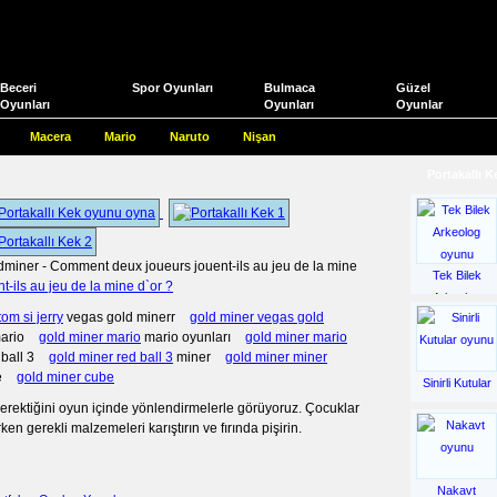
Beceri
Spor Oyunları
Bulmaca
Güzel
Oyunları
Oyunları
Oyunlar
Macera
Mario
Naruto
Nişan
Portakallı 
dminer - Comment deux joueurs jouent-ils au jeu de la mine
Tek Bilek
ils au jeu de la mine d`or ?
Arkeolog
om si jerry
vegas gold minerr
gold miner vegas gold
ario
gold miner mario
mario oyunları
gold miner mario
ball 3
gold miner red ball 3
miner
gold miner miner
e
gold miner cube
Sinirli Kutular
gerektiğini oyun içinde yönlendirmelerle görüyoruz. Çocuklar
en gerekli malzemeleri karıştırın ve fırında pişirin.
Nakavt