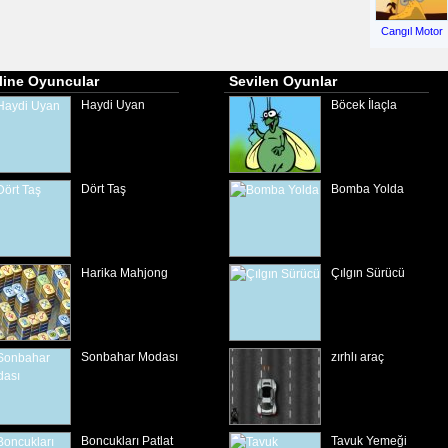
Cangıl Motor
line Oyuncular
Sevilen Oyunlar
Haydi Uyan
Böcek İlaçla
Dört Taş
Bomba Yolda
Harika Mahjong
Çılgın Sürücü
Sonbahar Modası
zırhlı araç
Boncukları Patlat
Tavuk Yemeği