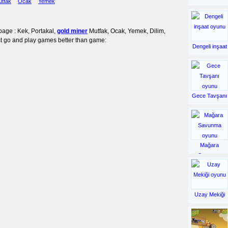
tfak
Ocak
Yemek
page : Kek, Portakal,
gold miner
Mutfak, Ocak, Yemek, Dilim,
ust go and play games better than game:
Dengeli inşaat
Gece Tavşanı
Mağara
Savunma
Uzay Mekiği