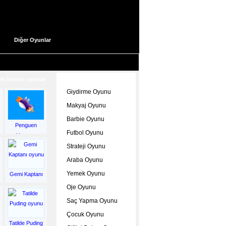
Diğer Oyunlar
Kek benzer oyunlar
Giydirme Oyunu
Makyaj Oyunu
Barbie Oyunu
Penguen
Futbol Oyunu
Uçurma
Strateji Oyunu
Araba Oyunu
Yemek Oyunu
Gemi Kaptanı
Oje Oyunu
Saç Yapma Oyunu
Çocuk Oyunu
Tatilde Puding