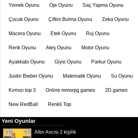
Yemek Oyunu
Oje Oyunu
Saç Yapma Oyunu
Çocuk Oyunu
Çiftini Bulma Oyunu
Zeka Oyunu
Macera Oyunu
Etek Oyunu
Ruj Oyunu
Renk Oyunu
Ateş Oyunu
Motor Oyunu
Ayakkabı Oyunu
Giysi Oyunu
Parkur Oyunu
Justin Bieber Oyunu
Matematik Oyunu
Su Oyunu
Kırmızı top 3
Online mmorpg games
2D games
New RedBall
Renkli Top
Yeni Oyunlar
Altın Avcısı 2 kişilik