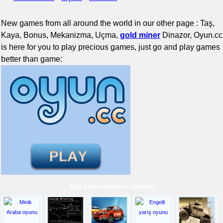
New games from all around the world in our other page : Taş,
Kaya, Bonus, Mekanizma, Uçma,
gold miner
Dinazor, Oyun.cc
is here for you to play precious games, just go and play games
better than game:
Taş Araba benzer oyunlar