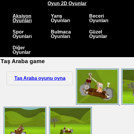
Oyun 2D Oyunlar
Aksiyon
Yarış
Beceri
Oyunları
Oyunları
Oyunları
Spor
Bulmaca
Güzel
Oyunları
Oyunları
Oyunlar
Diğer
Oyunlar
Taş Araba game
Taş Araba oyunu oyna