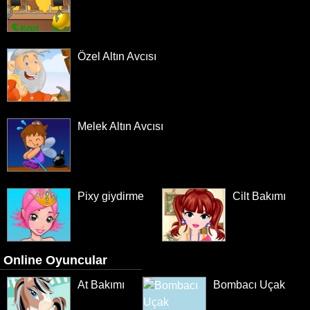
Özel Altın Avcısı
Melek Altın Avcısı
Pixy giydirme
Cilt Bakımı
Online Oyuncular
At Bakımı
Bombacı Uçak