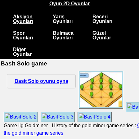
Oyun 2D Oyunlar
Aksiyon
Yarış
Beceri
Oyunları
Oyunları
Oyunları
Spor
Bulmaca
Güzel
Oyunları
Oyunları
Oyunlar
Diğer
Oyunlar
Basit Solo game
Basit Solo oyunu oyna
Game lig Goldminer - History of the gold miner game series :
the gold miner game series