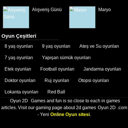
Alışveriş Günü
Maryo
Oyun Çeşitleri
8 yaş oyunları
9 yaş oyunları
Ateş ve Su oyunları
7 yaş oyunları
Yapışan sümük oyunları
Etek oyunları
Football oyunları
Jandarma oyunları
Doktor oyunları
Ruj oyunları
Otopsi oyunları
Lokanta oyunları
Red Ball
Oyun 2D
Games and fun is so close to each in games
articles. Visit our gaming page about 2d games
Oyun 2D
.com
- Yeni
Online Oyun sitesi
.