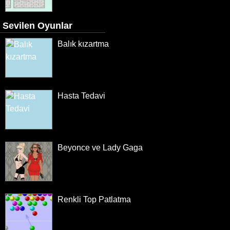
Sevilen Oyunlar
Balık kızartma
Hasta Tedavi
Beyonce ve Lady Gaga
Renkli Top Patlatma