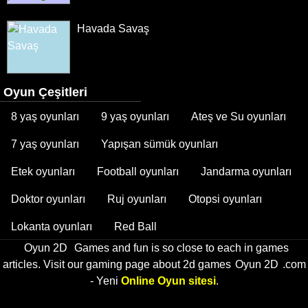
Havada Savaş
Oyun Çeşitleri
8 yaş oyunları
9 yaş oyunları
Ateş ve Su oyunları
7 yaş oyunları
Yapışan sümük oyunları
Etek oyunları
Football oyunları
Jandarma oyunları
Doktor oyunları
Ruj oyunları
Otopsi oyunları
Lokanta oyunları
Red Ball
Oyun 2D
Games and fun is so close to each in games
articles. Visit our gaming page about 2d games
Oyun 2D
.com
- Yeni
Online Oyun sitesi
.