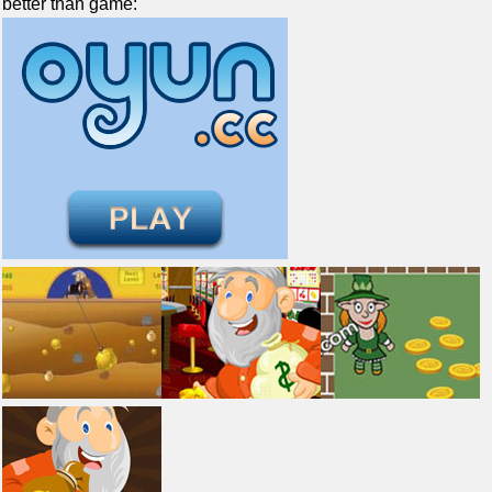
better than game: