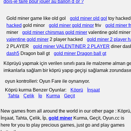
dois-je faire pour jouer au ballon d`or ?
Gold miner game like old gol
gold miner old gol
toy hacke
hacked
gold minor
gold miner gold minor
friv
gold miner fr
miner
gold miner chirsmas gold miner
valentine gold mine
valentine gold miner
2 player hacked
gold miner 2 player 
2 PLAYER
gold miner VALENTINER 2 PLAYER
diner da
dash5
Dragon ball gt
gold miner Dragon ball gt
Köprüyü yapmak için verilen sınırlı para ile malzeme alman ger
imkanlarla sağlam bir köprü yapıp geçişi sağlamak zorundası
oyun kontrolleri: Oyun Fare ile oynanıyor.
Köprü kurma Benzer Oyunlar:
Köprü
İnşaat
Tahta
Çelik
İp
Kurma
Geçit
New games from all around the world in our other page : Köprü
İnşaat, Tahta, Çelik, İp,
gold miner
Kurma, Geçit, Oyun.cc is
here for you to play precious games, just go and play games