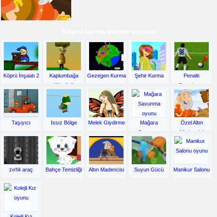
Köprü kurma benzer oyunlar
Köprü İnşaatı 2
Kaplumbağa
Gezegen Kurma
Şehir Kurma
Penaltı
Köprüsü
Şampiyonu
Taşıyıcı
Issız Bölge
Melek Giydirme
Mağara
Özel Altın
Savunma
Madencisi
zırhlı araç
Bahçe Temizliği
Altın Madencisi
Suyun Gücü
Manikur Salonu
Kolejli Kız