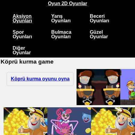
Oyun 2D Oyunlar
Aksiyon
Yarış
Beceri
Oyunları
Oyunları
Oyunları
Spor
Bulmaca
Güzel
Oyunları
Oyunları
Oyunlar
Diğer
Oyunlar
Köprü kurma game
Köprü kurma oyunu oyna