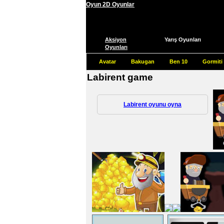
Oyun 2D Oyunlar
Aksiyon
Yarış Oyunları
Oyunları
Avatar
Bakugan
Ben 10
Gormiti
Labirent game
Labirent oyunu oyna