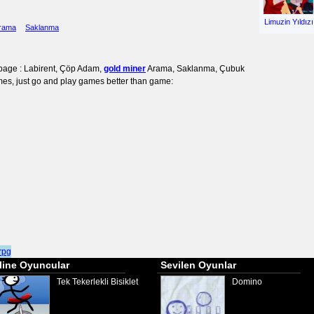
Limuzin Yıldızı
rama
Saklanma
 page : Labirent, Çöp Adam,
gold miner
Arama, Saklanma, Çubuk
mes, just go and play games better than game:
line Oyuncular
Sevilen Oyunlar
Tek Tekerlekli Bisiklet
Domino