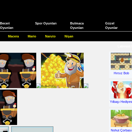
Beceri
Spor Oyunları
Bulmaca
Güzel
Oyunları
Oyunları
Oyunlar
Macera
Mario
Naruto
Nişan
Labirent 
Hırsız Bob
Yılbaşı Hediyes
Nohut Çorbası