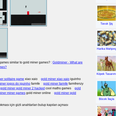
Tavuk Şiş
Harika Mahjon
games similar to gold miner games? :
Goldminer - What are
ames?
Köpek Tasarım
er solitaire game
xiao xaio
gold miner xiao xaio
iguinho
iner jogos do iguinho
farmfe
gold miner farmfe
farmfrenzy
gold miner gold miner 2 hacked
cool maths games
gold
miner miner games
gold miner online
gold miner gold
Böcek İlaçla
ıkması için gizli anahtarları bulup kapıları açması