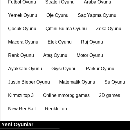
Futbol Oyunu
Strateji Oyunu
Araba Oyunu
Yemek Oyunu
Oje Oyunu
Saç Yapma Oyunu
Çocuk Oyunu
Çiftini Bulma Oyunu
Zeka Oyunu
Macera Oyunu
Etek Oyunu
Ruj Oyunu
Renk Oyunu
Ateş Oyunu
Motor Oyunu
Ayakkabı Oyunu
Giysi Oyunu
Parkur Oyunu
Justin Bieber Oyunu
Matematik Oyunu
Su Oyunu
Kırmızı top 3
Online mmorpg games
2D games
New RedBall
Renkli Top
Yeni Oyunlar