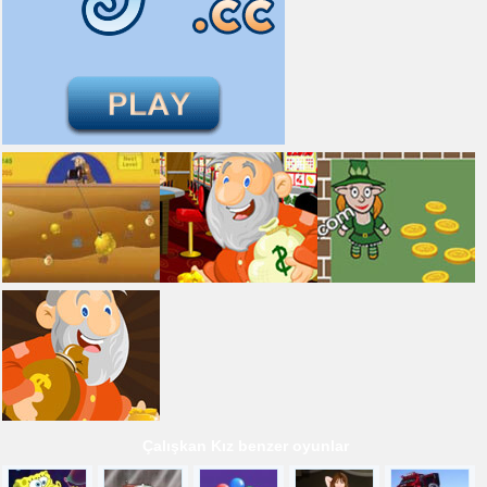
Çalışkan Kız benzer oyunlar