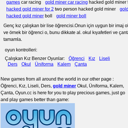
games
car racing
gold miner car racing
hacked gold miner 
hacked gold miner for 2
two person hacked gold miner
gol
hacked gold miner
boll
gold miner boll
Genç kız çalışkan bir lise öğrencisi.Onun için uygun bir imaj 
ve örnek bir öğrenci o, bunu dikkate al. okul kıyafetleri ve çant
tamamla.
oyun kontrolleri:
Çalışkan Kız Benzer Oyunlar:
Öğrenci
Kız
Liseli
Ders
Okul
Üniforma
Kalem
Çanta
New games from all around the world in our other page :
Öğrenci, Kız, Liseli, Ders,
gold miner
Okul, Üniforma, Kalem,
Çanta, Oyun.cc is here for you to play precious games, just go
and play games better than game: